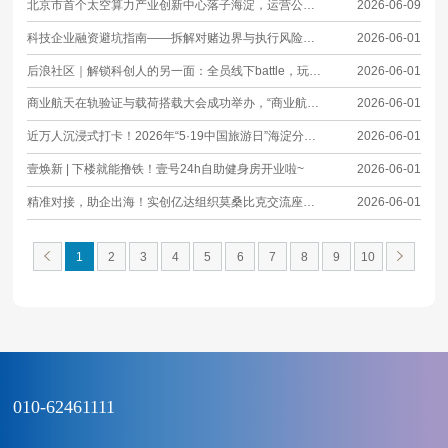
北京市首个太空算力产业创新中心落子海淀，运营公司在中关村壹号注册成立
2026-06-09
科技企业融资避坑指南——拆解对赌边界与执行风险沙龙活动圆满举办
2026-06-01
后浪社区｜解锁科创人的另一面：全员线下battle，玩疯了！
2026-06-01
商业航天在轨验证与载荷搭载大会成功举办，“商业航天在轨验证创新中心”正式揭牌
2026-06-01
近万人沉浸式打卡！2026年“5·19中国旅游日”海淀分会场圆满落幕，焕新海淀文旅活力
2026-06-01
壹焕新 | 下楼就能撸铁！壹号24h自助健身房开业啦~
2026-06-01
精准对接，助企出海！实创亿达组织莫桑比克交流座谈会
2026-06-01
1
2
3
4
5
6
7
8
9
10
010-62461111