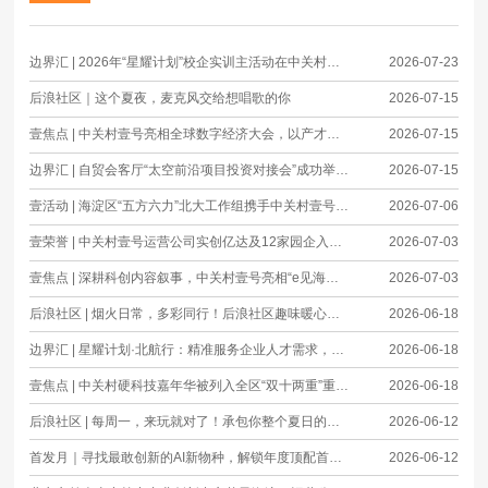
边界汇 | 2026年“星耀计划”校企实训主活动在中关村壹号成功举办
2026-07-23
后浪社区｜这个夏夜，麦克风交给想唱歌的你
2026-07-15
壹焦点 | 中关村壹号亮相全球数字经济大会，以产才融合激活商业航天新动能
2026-07-15
边界汇 | 自贸会客厅“太空前沿项目投资对接会”成功举办，加速技术、产业与资本高效融通
2026-07-15
壹活动 | 海淀区“五方六力”北大工作组携手中关村壹号，共促科技成果转化落地应用
2026-07-06
壹荣誉 | 中关村壹号运营公司实创亿达及12家园企入选商业航天创新联合体首批成员单位
2026-07-03
壹焦点 | 深耕科创内容叙事，中关村壹号亮相“e见海淀”科创主题沙龙
2026-07-03
后浪社区 | 烟火日常，多彩同行！后浪社区趣味暖心活动精彩进行中
2026-06-18
边界汇 | 星耀计划·北航行：精准服务企业人才需求，开拓从课堂到职场的快车道
2026-06-18
壹焦点 | 中关村硬科技嘉年华被列入全区“双十两重”重大项目
2026-06-18
后浪社区 | 每周一，来玩就对了！承包你整个夏日的快乐律动
2026-06-12
首发月｜寻找最敢创新的AI新物种，解锁年度顶配首发资源——
2026-06-12