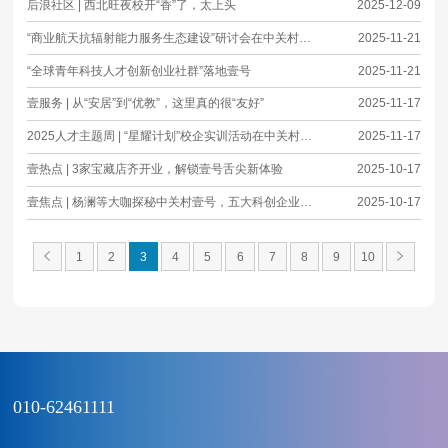
后浪社区 | 西北旺夜校开“香”了，太上头
2025-12-09
“商业航天抗辐射能力服务生态建设”研讨会在中关村壹号成功举办
2025-11-21
“全球青年科技人才创新创业社群”落地壹号
2025-11-21
壹服务 | 从“安居”到“优教”，这里真的很“友好”
2025-11-17
2025人才主题周 | “星耀计划”校企实训活动在中关村壹号成功举办
2025-11-17
壹热点 | 3家宝藏店齐开业，解锁壹号舌尖新体验
2025-10-17
壹焦点 | 杨澜等大咖探秘中关村壹号，五大科创企业解锁硬核实力
2025-10-17
1
2
3
4
5
6
7
8
9
10
010-62461111