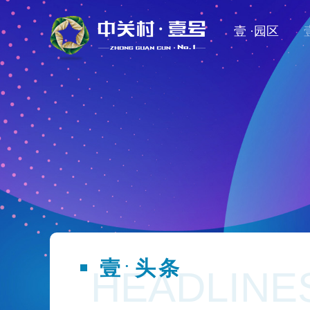
壹 ·园区
壹
头条
·
HEADLINE