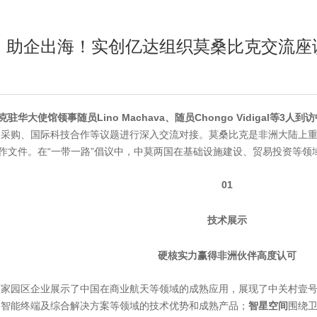
，助企出海！实创亿达组织莫桑比克交流座
驻华大使馆领事随员Lino Machava、随员Chongo Vidigal等3人
采购、国际科技合作等议题进行深入交流对接。莫桑比克是非洲大陆上重要
合作文件。在“一带一路”倡议中，中莫两国在基础设施建设、贸易投资等领
01
技术展示
硬核实力赢得非洲伙伴高度认可
家园区企业展示了中国在商业航天等领域的成熟应用，展现了中关村壹号
、智能终端及综合解决方案等领域的技术优势和成熟产品；
智星空间
围绕